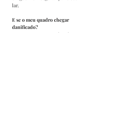
lar.
E se o meu quadro chegar
danificado?
Se por acaso seu quadro chegar
com alguma avaria não se
preocupe, a reposição é imediata,
e com no maximo 2 dias vamos
enviar um novo para você.
Prazo de entrega
Depois de confirmado o pedido
pedimos 5 dias para produzir
mais o prazo da transportadora.