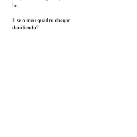
lar.
E se o meu quadro chegar
danificado?
Se por acaso seu quadro chegar
com alguma avaria não se
preocupe, a reposição é imediata,
e com no maximo 2 dias vamos
enviar um novo para você.
Prazo de entrega
Depois de confirmado o pedido
pedimos 5 dias para produzir
mais o prazo da transportadora.