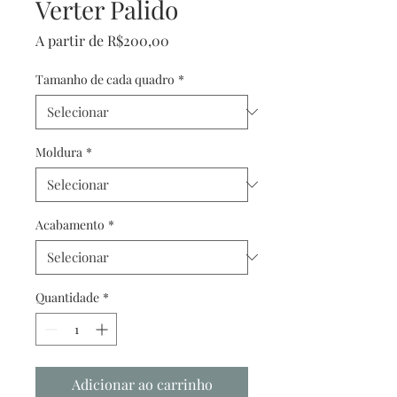
Verter Palido
Preço
A partir de
R$200,00
promocional
Tamanho de cada quadro
*
Moldura
*
Acabamento
*
Quantidade
*
Adicionar ao carrinho