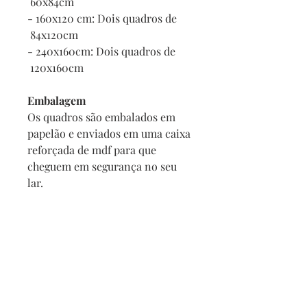
60x84cm
- 160x120 cm: Dois quadros de
84x120cm
- 240x160cm: Dois quadros de
120x160cm
Embalagem
Os quadros são embalados em
papelão e enviados em uma caixa
reforçada de mdf para que
cheguem em segurança no seu
lar.
E se o meu quadro chegar
danificado?
Se por acaso seu quadro chegar
com alguma avaria não se
preocupe, a reposição é imediata,
e com no maximo 2 dias vamos