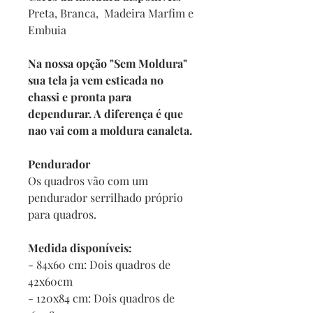
Preta, Branca, Madeira Marfim e
Embuia
Na nossa opção "Sem Moldura"
sua tela ja vem esticada no
chassi e pronta para
dependurar. A diferença é que
nao vai com a moldura canaleta.
Pendurador
Os quadros vão com um
pendurador serrilhado próprio
para quadros.
Medida disponíveis:
- 84x60 cm: Dois quadros de
42x60cm
- 120x84 cm: Dois quadros de