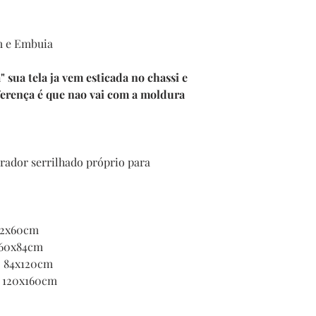
m e Embuia
sua tela ja vem esticada no chassi e
ferença é que nao vai com a moldura
ador serrilhado próprio para
 42x60cm
e 60x84cm
de 84x120cm
e 120x160cm