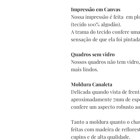
Impressão em Canvas
Nossa impressão é feita em plo
(tecido 100% algodão).
A trama do tecido confere uma
sensação de que ela foi pintad
Quadros sem vidro
Nossos quadros não tem vidro, 
mais lindos.
Moldura Canaleta
Delicada quando vista de fren
aproximadamente 7mm de espes
confere um aspecto robusto a
Tanto a moldura quanto o chas
feitas com madeira de reflore
cupins e de alta qualidade.