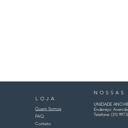
NOSSAS
LOJA
UNIDADE ANCHI
Quem Somos
Endereço: Avenida
Telefone: (31)
9973
FAQ
Contato