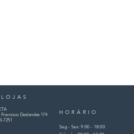
 LOJAS
ETA
HORÁRIO
 Francisco Deslandes 174
3-7251
Seg - Sex: 9:00 - 18:00