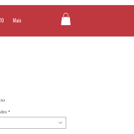
TO
Mais
Preço
00
promocional
adro
*