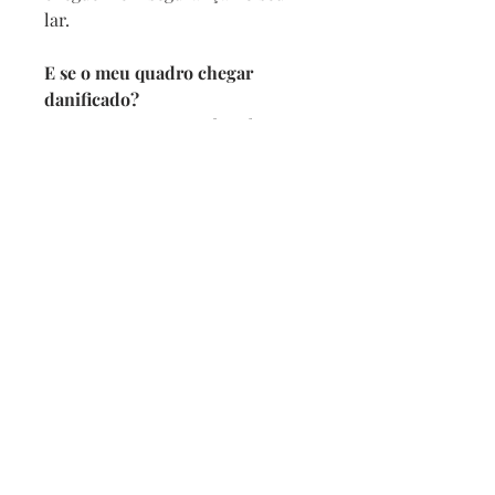
lar.
E se o meu quadro chegar
danificado?
Se por acaso seu quadro chegar
com alguma avaria não se
preocupe, a reposição é imediata,
e com no maximo 2 dias vamos
enviar um novo para você.
Prazo de entrega
Depois de confirmado o pedido
pedimos 5 dias para produzir
mais o prazo da transportadora.