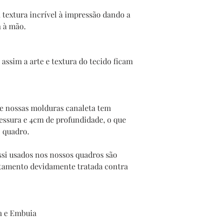
 textura incrível à impressão dando a
a à mão.
assim a arte e textura do tecido ficam
te nossas molduras canaleta tem
sura e 4cm de profundidade, o que
o quadro.
si usados nos nossos quadros são
stamento devidamente tratada contra
m e Embuia