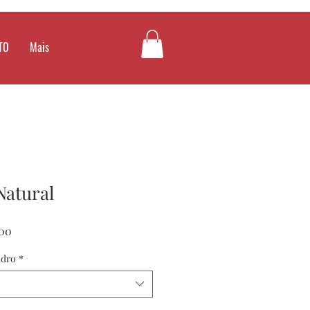
TO
Mais
Natural
Preço
00
promocional
adro
*