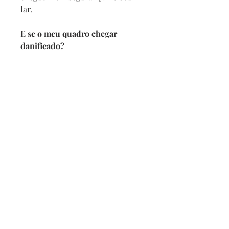
lar.
E se o meu quadro chegar
danificado?
Se por acaso seu quadro chegar
com alguma avaria não se
preocupe, a reposição é imediata,
e com no maximo 2 dias vamos
enviar um novo para você.
Prazo de entrega
Depois de confirmado o pedido
pedimos 5 dias para produzir
mais o prazo da transportadora.