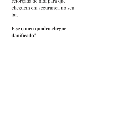
reforçada de mdf para que
cheguem em segurança no seu
lar.
E se o meu quadro chegar
danificado?
Se por acaso seu quadro chegar
com alguma avaria não se
preocupe, a reposição é imediata,
e com no maximo 2 dias vamos
enviar um novo para você.
Prazo de entrega
Depois de confirmado o pedido
pedimos 5 dias para produzir
mais o prazo da transportadora.