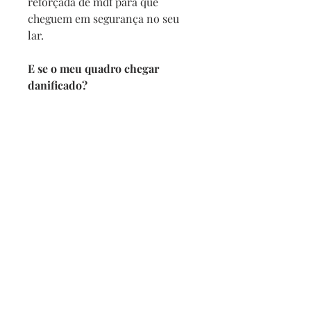
reforçada de mdf para que
cheguem em segurança no seu
lar.
E se o meu quadro chegar
danificado?
Se por acaso seu quadro chegar
com alguma avaria não se
preocupe, a reposição é imediata,
e com no maximo 2 dias vamos
enviar um novo para você.
Prazo de entrega
Depois de confirmado o pedido
pedimos 5 dias para produzir
mais o prazo da transportadora.