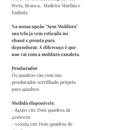
Preta, Branca, Madeira Marfim e
Embuia
Na nossa opção "Sem Moldura"
sua tela ja vem esticada no
chassi e pronta para
dependurar. A diferença é que
nao vai com a moldura canaleta.
Pendurador
Os quadros vão com um
pendurador serrilhado próprio
para quadros.
Medida disponíveis:
- 84x60 cm: Dois quadros de
42x60cm
- 120x84 cm: Dois quadros de