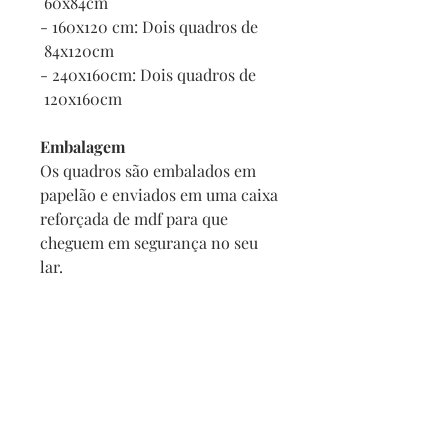
60x84cm
- 160x120 cm: Dois quadros de
84x120cm
- 240x160cm: Dois quadros de
120x160cm
Embalagem
Os quadros são embalados em
papelão e enviados em uma caixa
reforçada de mdf para que
cheguem em segurança no seu
lar.
E se o meu quadro chegar
danificado?
Se por acaso seu quadro chegar
com alguma avaria não se
preocupe, a reposição é imediata,
e com no maximo 2 dias vamos