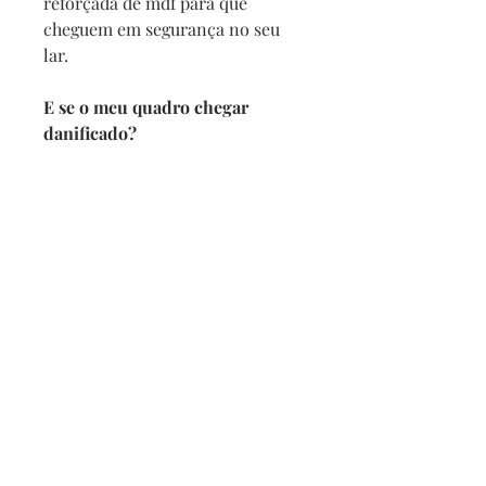
reforçada de mdf para que
cheguem em segurança no seu
lar.
E se o meu quadro chegar
danificado?
Se por acaso seu quadro chegar
com alguma avaria não se
preocupe, a reposição é imediata,
e com no maximo 2 dias vamos
enviar um novo para você.
Prazo de entrega
Depois de confirmado o pedido
pedimos 5 dias para produzir
mais o prazo da transportadora.