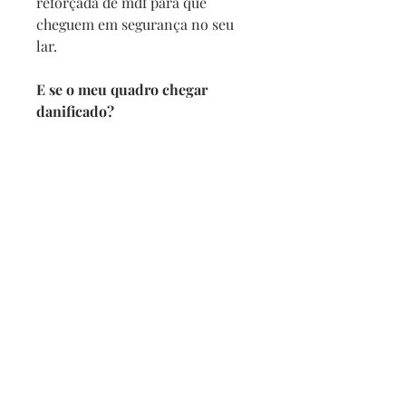
reforçada de mdf para que
cheguem em segurança no seu
lar.
E se o meu quadro chegar
danificado?
Se por acaso seu quadro chegar
com alguma avaria não se
preocupe, a reposição é imediata,
e com no maximo 2 dias vamos
enviar um novo para você.
Prazo de entrega
Depois de confirmado o pedido
pedimos 5 dias para produzir
mais o prazo da transportadora.