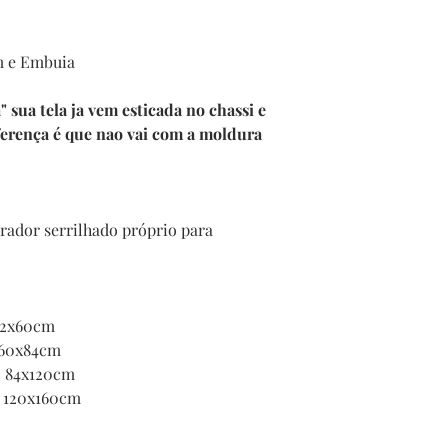
m e Embuia
sua tela ja vem esticada no chassi e
ferença é que nao vai com a moldura
ador serrilhado próprio para
 42x60cm
e 60x84cm
de 84x120cm
e 120x160cm