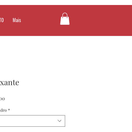
TO
Mais
axante
Preço
00
promocional
adro
*