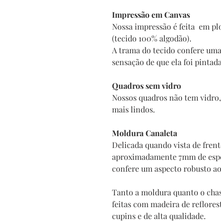
Impressão em Canvas
Nossa impressão é feita em plo
(tecido 100% algodão).
A trama do tecido confere uma
sensação de que ela foi pintad
Quadros sem vidro
Nossos quadros não tem vidro, 
mais lindos.
Moldura Canaleta
Delicada quando vista de fren
aproximadamente 7mm de espes
confere um aspecto robusto a
Tanto a moldura quanto o chas
feitas com madeira de reflore
cupins e de alta qualidade.