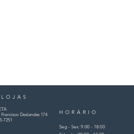
 LOJAS
ETA
HORÁRIO
 Francisco Deslandes 174
3-7251
Seg - Sex: 9:00 - 18:00