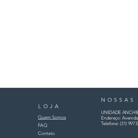
NOSSAS
LOJA
UNIDADE ANCHI
Quem Somos
Endereço: Avenida
Telefone: (31)
9973
FAQ
Contato