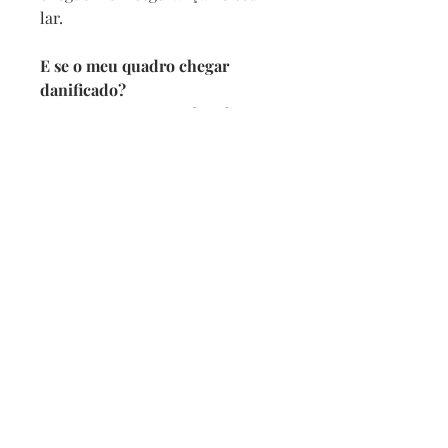
lar.
E se o meu quadro chegar
danificado?
Se por acaso seu quadro chegar
com alguma avaria não se
preocupe, a reposição é imediata,
e com no maximo 2 dias vamos
enviar um novo para você.
Prazo de entrega
Depois de confirmado o pedido
pedimos 5 dias para produzir
mais o prazo da transportadora.