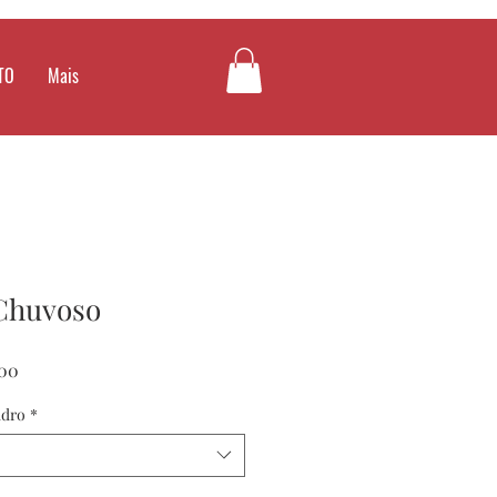
TO
Mais
Chuvoso
Preço
00
promocional
adro
*