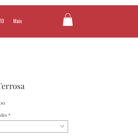
TO
Mais
errosa
Preço
00
promocional
adro
*