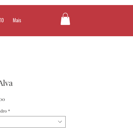
TO
Mais
Alva
Preço
00
promocional
adro
*