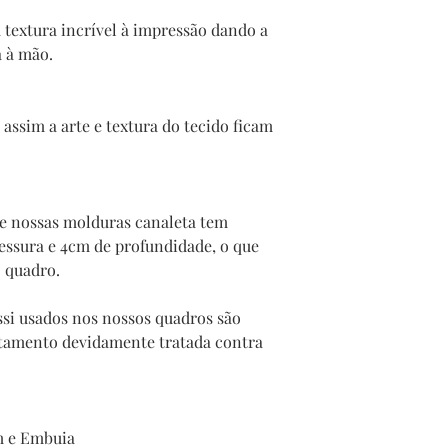
 textura incrível à impressão dando a
a à mão.
assim a arte e textura do tecido ficam
te nossas molduras canaleta tem
sura e 4cm de profundidade, o que
o quadro.
si usados nos nossos quadros são
stamento devidamente tratada contra
m e Embuia