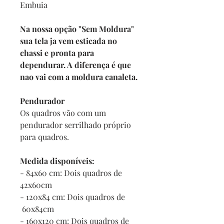
Embuia
Na nossa opção "Sem Moldura"
sua tela ja vem esticada no
chassi e pronta para
dependurar. A diferença é que
nao vai com a moldura canaleta.
Pendurador
Os quadros vão com um
pendurador serrilhado próprio
para quadros.
Medida disponíveis:
- 84x60 cm: Dois quadros de
42x60cm
- 120x84 cm: Dois quadros de
60x84cm
- 160x120 cm: Dois quadros de