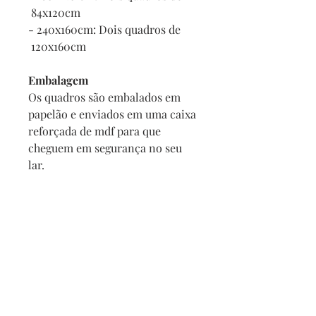
84x120cm
- 240x160cm: Dois quadros de
120x160cm
Embalagem
Os quadros são embalados em
papelão e enviados em uma caixa
reforçada de mdf para que
cheguem em segurança no seu
lar.
E se o meu quadro chegar
danificado?
Se por acaso seu quadro chegar
com alguma avaria não se
preocupe, a reposição é imediata,
e com no maximo 2 dias vamos
enviar um novo para você.