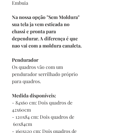
Embuia
Na nossa opção "Sem Moldura"
sua tela ja vem esticada no
chassi e pronta para
dependurar. A diferença é que
nao vai com a moldura canaleta.
Pendurador
Os quadros vão com um
pendurador serrilhado próprio
para quadros.
Medida disponíveis:
- 84x60 cm: Dois quadros de
42x60cm
- 120x84 cm: Dois quadros de
60x84cm
- 160x120 cm: Dois quadros de