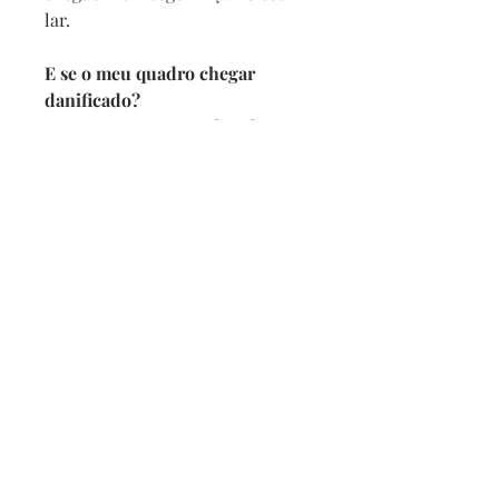
lar.
E se o meu quadro chegar
danificado?
Se por acaso seu quadro chegar
com alguma avaria não se
preocupe, a reposição é imediata,
e com no maximo 2 dias vamos
enviar um novo para você.
Prazo de entrega
Depois de confirmado o pedido
pedimos 5 dias para produzir
mais o prazo da transportadora.