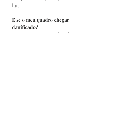
lar.
E se o meu quadro chegar
danificado?
Se por acaso seu quadro chegar
com alguma avaria não se
preocupe, a reposição é imediata,
e com no maximo 2 dias vamos
enviar um novo para você.
Prazo de entrega
Depois de confirmado o pedido
pedimos 5 dias para produzir
mais o prazo da transportadora.