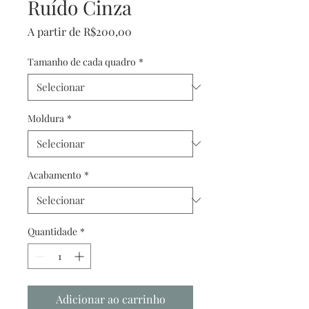
Ruído Cinza
Preço
A partir de
R$200,00
promocional
Tamanho de cada quadro
*
Moldura
*
Acabamento
*
Quantidade
*
Adicionar ao carrinho