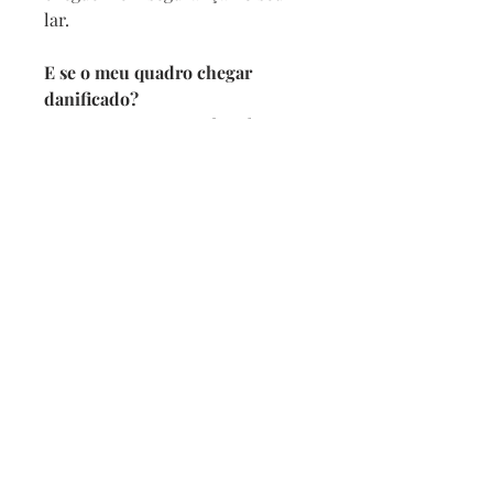
lar.
E se o meu quadro chegar
danificado?
Se por acaso seu quadro chegar
com alguma avaria não se
preocupe, a reposição é imediata,
e com no maximo 2 dias vamos
enviar um novo para você.
Prazo de entrega
Depois de confirmado o pedido
pedimos 5 dias para produzir
mais o prazo da transportadora.