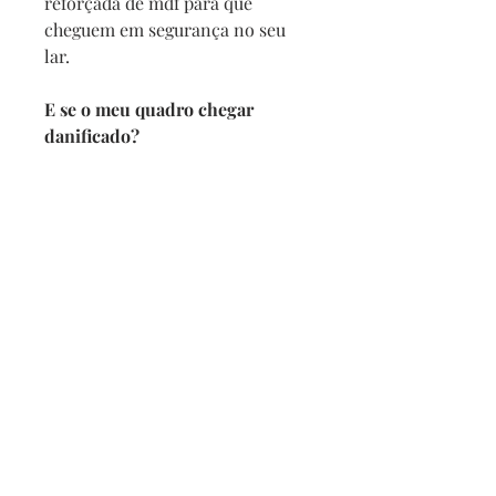
reforçada de mdf para que
cheguem em segurança no seu
lar.
E se o meu quadro chegar
danificado?
Se por acaso seu quadro chegar
com alguma avaria não se
preocupe, a reposição é imediata,
e com no maximo 2 dias vamos
enviar um novo para você.
Prazo de entrega
Depois de confirmado o pedido
pedimos 5 dias para produzir
mais o prazo da transportadora.