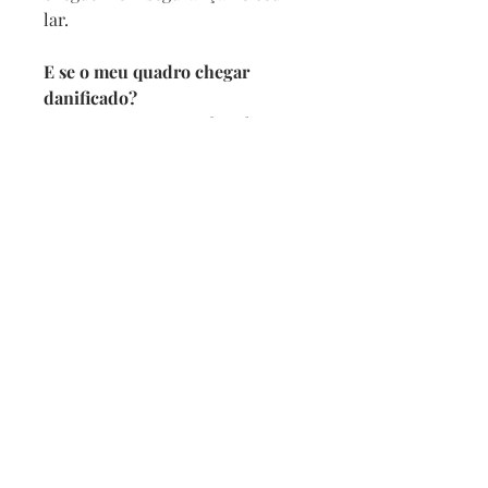
lar.
E se o meu quadro chegar
danificado?
Se por acaso seu quadro chegar
com alguma avaria não se
preocupe, a reposição é imediata,
e com no maximo 2 dias vamos
enviar um novo para você.
Prazo de entrega
Depois de confirmado o pedido
pedimos 5 dias para produzir
mais o prazo da transportadora.