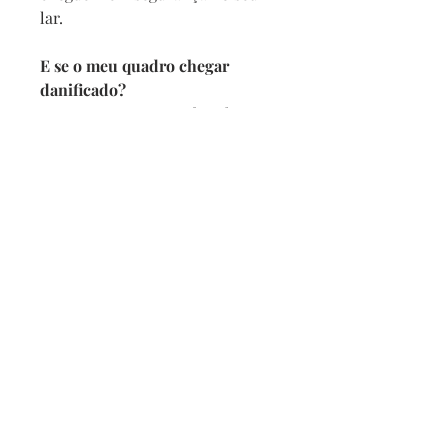
lar.
E se o meu quadro chegar
danificado?
Se por acaso seu quadro chegar
com alguma avaria não se
preocupe, a reposição é imediata,
e com no maximo 2 dias vamos
enviar um novo para você.
Prazo de entrega
Depois de confirmado o pedido
pedimos 5 dias para produzir
mais o prazo da transportadora.