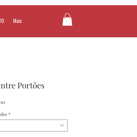
TO
Mais
ntre Portões
Preço
00
promocional
adro
*