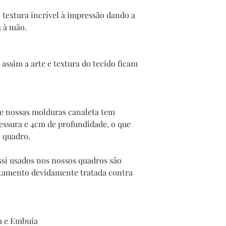
 textura incrível à impressão dando a
a à mão.
assim a arte e textura do tecido ficam
te nossas molduras canaleta tem
sura e 4cm de profundidade, o que
o quadro.
si usados nos nossos quadros são
stamento devidamente tratada contra
m e Embuia