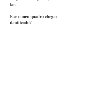
lar.
E se o meu quadro chegar
danificado?
Se por acaso seu quadro chegar
com alguma avaria não se
preocupe, a reposição é imediata,
e com no maximo 2 dias vamos
enviar um novo para você.
Prazo de entrega
Depois de confirmado o pedido
pedimos 5 dias para produzir
mais o prazo da transportadora.